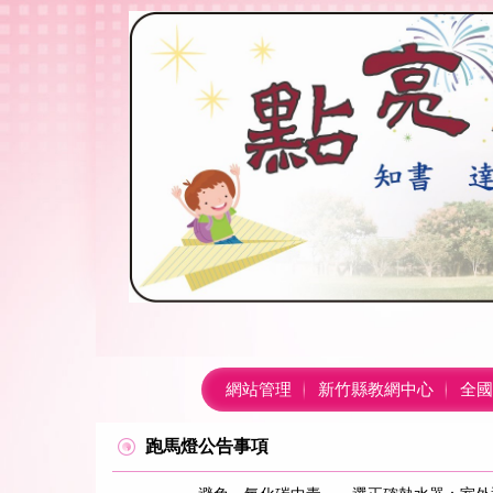
跳
到
主
要
內
容
區
網站管理
新竹縣教網中心
全國
跑馬燈公告事項