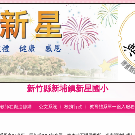
新竹縣新埔鎮新星國小
教師在職進修網
公文系統
校務行政
教育體系單一簽入服務