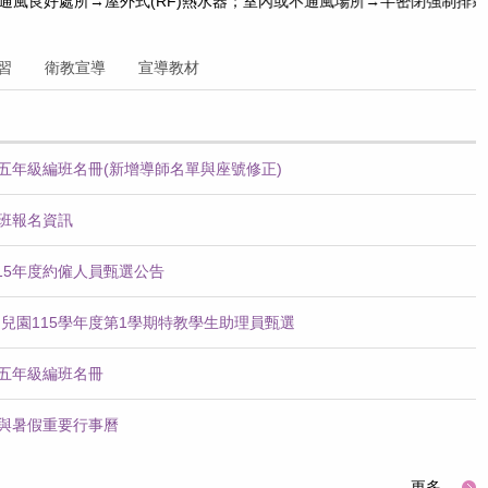
式(RF)熱水器；室內或不通風場所→半密閉強制排氣式熱水器(FE)
習
衛教宣導
宣導教材
、五年級編班名冊(新增導師名單與座號修正)
顧班報名資訊
15年度約僱人員甄選公告
兒園115學年度第1學期特教學生助理員甄選
、五年級編班名冊
知與暑假重要行事曆
更多...