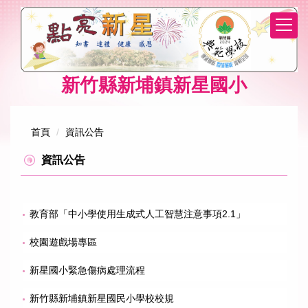
跳
到
主
要
內
新竹縣新埔鎮新星國小
容
區
首頁
資訊公告
資訊公告
教育部「中小學使用生成式人工智慧注意事項2.1」
校園遊戲場專區
新星國小緊急傷病處理流程
新竹縣新埔鎮新星國民小學校校規