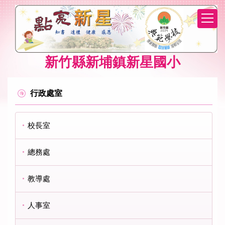
跳
到
主
要
內
新竹縣新埔鎮新星國小
容
區
行政處室
校長室
總務處
教導處
人事室