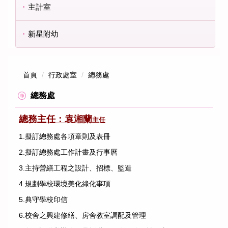
主計室
新星附幼
首頁
行政處室
總務處
總務處
總務主任：袁湘蘭
主任
1.擬訂總務處各項章則及表冊
2.擬訂總務處工作計畫及行事曆
3.主持營繕工程之設計、招標、監造
4.規劃學校環境美化綠化事項
5.典守學校印信
6.校舍之興建修繕、房舍教室調配及管理